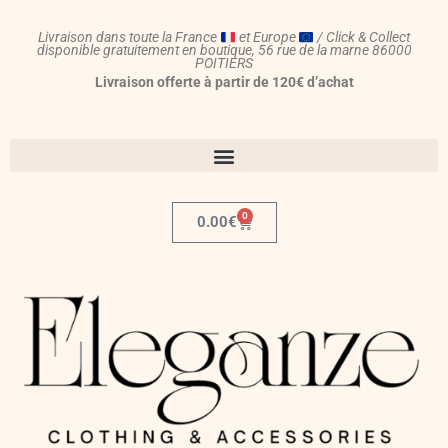
Aller
au
Livraison dans toute la France
et Europe
/ Click & Collect
disponible gratuitement en boutique, 56 rue de la marne 86000
contenu
POITIERS
Livraison offerte à partir de 120€ d’achat
0
Panier
0.00
€