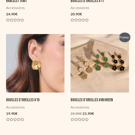
Bracelet #001
Boucles d’oreilles #11
Accessoires
Accessoires
24.90
€
20.90
€
Note
Note
0
0
sur
sur
5
5
Le
Le
Promo !
prix
prix
initial
actuel
était :
est :
25.00€.
21.90€.
Boucles d’oreilles #10
Boucles d’oreilles #09 Green
Accessoires
Accessoires
19.90
€
25.00
€
21.90
€
Note
Note
0
0
sur
sur
5
5