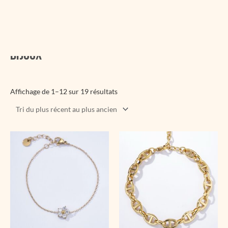
Trié
du
plus
Accueil
/
Accessoires
/ Bijoux
récent
au
Bijoux
plus
ancien
Affichage de 1–12 sur 19 résultats