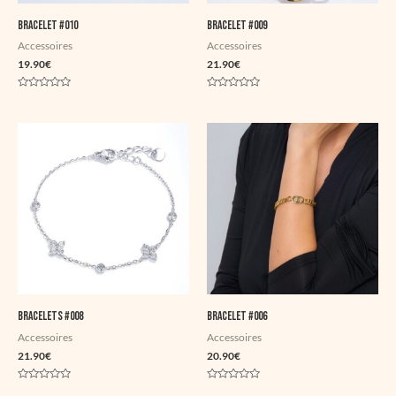
Bracelet #010
Bracelet #009
Accessoires
Accessoires
19.90
€
21.90
€
Note
Note
0
0
sur
sur
5
5
Bracelets #008
Bracelet #006
Accessoires
Accessoires
21.90
€
20.90
€
Note
Note