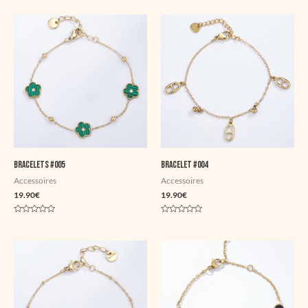
0
0
sur
sur
5
5
Bracelets #005
Bracelet #004
Accessoires
Accessoires
19.90
€
19.90
€
Note
Note
0
0
sur
sur
5
5