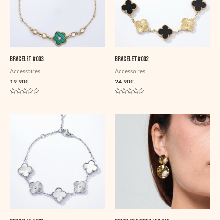
Bracelet #003
Bracelet #002
Accessoires
Accessoires
19.90
€
24.90
€
Note
Note
0
0
sur
sur
5
5