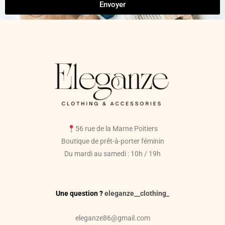
Envoyer
56 rue de la Marne Poitiers
Boutique de prêt-à-porter féminin
Du mardi au samedi : 10h / 19h
Une question ?
eleganze__clothing_
eleganze86@gmail.com