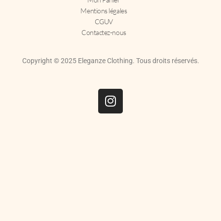
Mentions légales
CGUV
Contactez-nous
Copyright © 2025 Eleganze Clothing. Tous droits réservés.
I
n
s
t
a
g
r
a
m